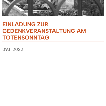
EINLADUNG ZUR
GEDENKVERANSTALTUNG AM
TOTENSONNTAG
09.11.2022
Am Sonntag, 20. November 2022, wird im
Rahmen des Totensonntags im ganzen Land der
Verstorbenen und Vermissten gedacht.
Auch in Denzlingen nehmen wir Anteil an dem
Leid der Hinterbliebenen. Kommen Sie zur
Totenehrung der Denzlinger Vereine am
traditionellen Ewigkeitssonntag um 11:30 Uhr.