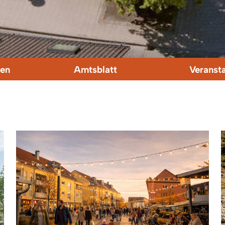
en
Amtsblatt
Veranst