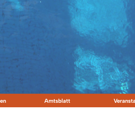
en
Amtsblatt
Veranst