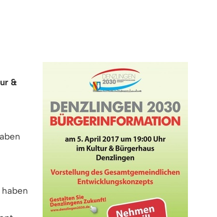
ur &
haben
, haben