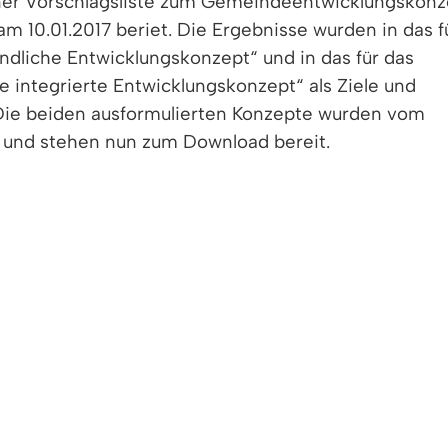
iner Vorschlagsliste zum Gemeindeentwicklungskonz
m 10.01.2017 beriet. Die Ergebnisse wurden in das f
iche Entwicklungskonzept“ und in das für das
 integrierte Entwicklungskonzept“ als Ziele und
 beiden ausformulierten Konzepte wurden vom
 und stehen nun zum Download bereit.
ept Denzlingen 2030.pdf
NFT DENZLINGENS
on des Gesamtgemeindlichen Entwicklungskonzepte
emeinderäte ins Kultur & Bürgerhaus. Der seit eine
icklungskonzept Denzlingen 2030 ist nun abgesch
 über die hohe Bürgermitwirkung. Über 1.300 Person