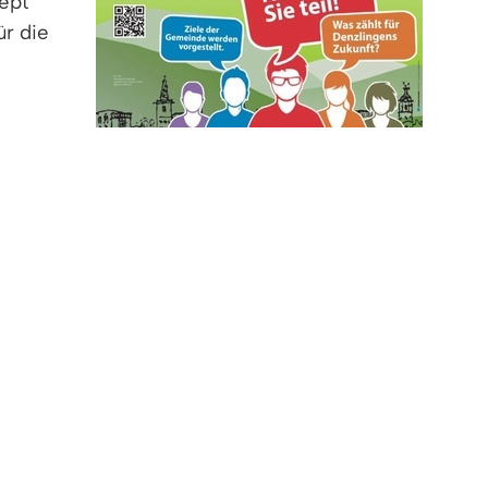
ept
ür die
s Denzlingen 2030 kamen am Mittwoch, 5.
m Jahr laufende Bürgerbeteiligungsprozess
lossen.
en haben ihre Ideen und Vorschläge zur