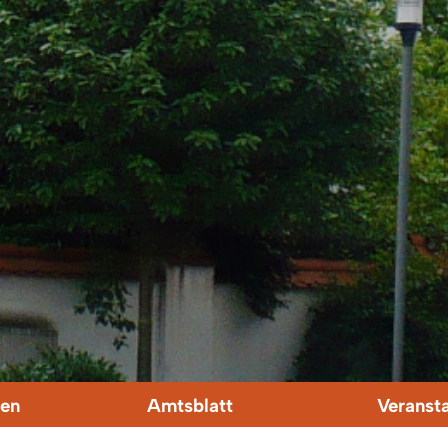
en
Amtsblatt
Veranst