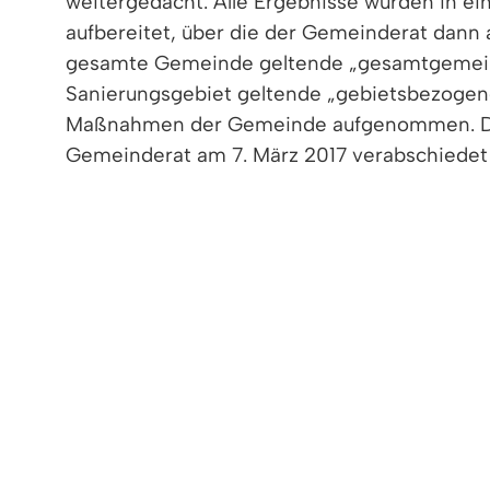
weitergedacht. Alle Ergebnisse wurden in e
aufbereitet, über die der Gemeinderat dann a
gesamte Gemeinde geltende „gesamtgemeindl
Sanierungsgebiet geltende „gebietsbezogene
Maßnahmen der Gemeinde aufgenommen. Die
Gemeinderat am 7. März 2017 verabschiedet
Gesamtgemeindliches Entwicklungskonz
(PDF Datei - 20,64 MB)
REGES INTERESSE AN DER ZUKU
Zur Abschlussveranstaltung mit Präsentati
April 2017, rund 120 Personen und mehrere G
der Gemeinde Denzlingen zum Gemeindeentw
Bürgermeister Markus Hollemann freute sich