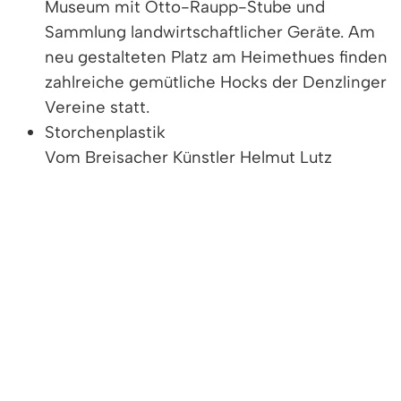
Museum mit Otto-Raupp-Stube und
Sammlung landwirtschaftlicher Geräte. Am
neu gestalteten Platz am Heimethues finden
zahlreiche gemütliche Hocks der Denzlinger
Vereine statt.
Storchenplastik
Vom Breisacher Künstler Helmut Lutz
unmittelbar am Alten Rathaus in die Glotter
gestellt.
Sackträger Brunnen
Der Sackträgerbrunnen im Oberdorf
erinnert an frühere Mühlen und lädt zum
Verweilen unmittelbar an der Glotter ein. Die
Glotter mit historischen Brücken durchfließt
Denzlingen von Ost nach West.
Stapflehues - Hauptstraße 93