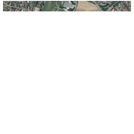
Käppelematten / Unterm Heidach