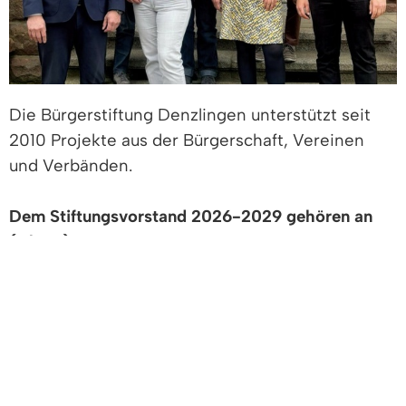
Die Bürgerstiftung Denzlingen unterstützt seit
2010 Projekte aus der Bürgerschaft, Vereinen
und Verbänden.
Dem Stiftungsvorstand 2026-2029 gehören an
(v.l.n.r.):
Jörg Heilmann (Geschäftsführer,
Stiftungsverwaltung der Sparkasse Freiburg
Nördlicher Brsg.),
Irmgard Meiners-Schuth, Sigrun Firgau, Dr.
Kathrin Osteneck, Silke Höfflin, Bernd Massem
sowie kraft seines Amtes Bürgermeister Fabian