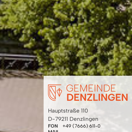
Hauptstraße 110
D-79211 Denzlingen
FON
+49 (7666) 611-0
MAIL