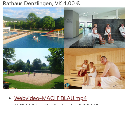
Rathaus Denzlingen, VK 4,00 €
Webvideo-MACH' BLAU.mp4
(MP4 Video/Audiodatei - 8,98 MB)
VIDEOTRANSKRIPT ZUM WEB-
VIDEO MACH‘ BLAU: