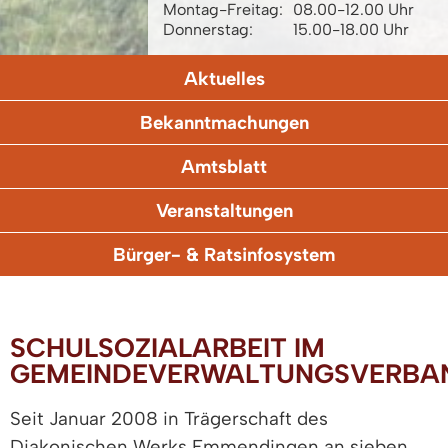
Montag-Freitag:
08.00-12.00 Uhr
Donnerstag:
15.00-18.00 Uhr
Aktuelles
Bekanntmachungen
Amtsblatt
Veranstaltungen
Bürger- & Ratsinfosystem
SCHULSOZIALARBEIT IM
GEMEINDEVERWALTUNGSVERBA
Seit Januar 2008 in Trägerschaft des
Diakonischen Werks Emmendingen an sieben