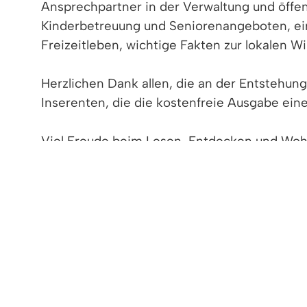
Ansprechpartner in der Verwaltung und öffen
Kinderbetreuung und Seniorenangeboten, eine
Freizeitleben, wichtige Fakten zur lokalen Wir
Herzlichen Dank allen, die an der Entstehun
Inserenten, die die kostenfreie Ausgabe ein
Viel Freude beim Lesen, Entdecken und Woh
>>
Denzlinger Informationsbroschüre: Denzli
Broschüre BLHV.pdf
(PDF Datei - 1,09 MB)
Flyer Arbeitskreis Kultureller Vereine in
(PDF Datei - 1,28 MB)