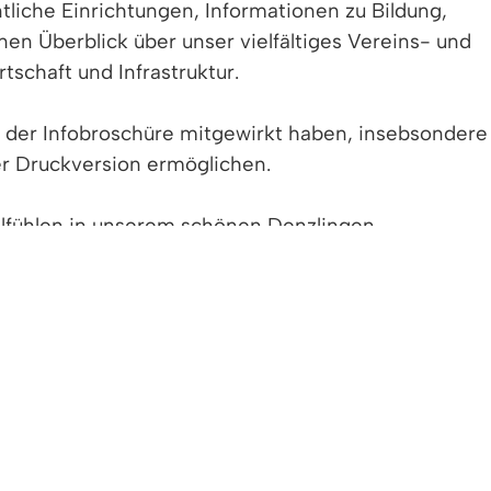
tliche Einrichtungen, Informationen zu Bildung,
n Überblick über unser vielfältiges Vereins- und
tschaft und Infrastruktur.
g der Infobroschüre mitgewirkt haben, insebsondere
er Druckversion ermöglichen.
lfühlen in unserem schönen Denzlingen.
ngen 2026 als E-Paper
 Denzlingen.pdf