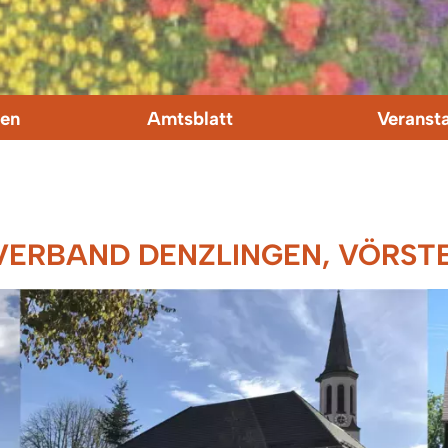
en
Amtsblatt
Veranst
ERBAND DENZLINGEN, VÖRSTE