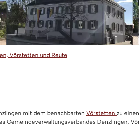
n, Vörstetten und Reute
enzlingen mit dem benachbarten
Vörstetten
zu eine
 des Gemeindeverwaltungsverbandes Denzlingen, Vörs
verbandes sind der Verbandsvorsitzende, 1. stellv