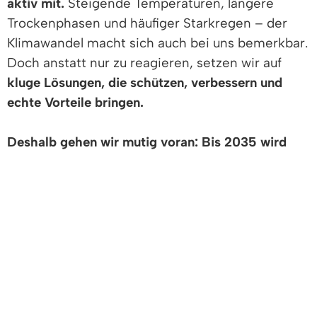
aktiv mit.
Steigende Temperaturen, längere
Trockenphasen und häufiger Starkregen – der
Klimawandel macht sich auch bei uns bemerkbar.
Doch anstatt nur zu reagieren, setzen wir auf
kluge Lösungen, die schützen, verbessern und
echte Vorteile bringen.
Deshalb gehen wir mutig voran: Bis 2035 wird
Denzlingen klimaneutral.
Dieses Ziel hat der
Gemeinderat am 9. März 2021 beschlossen.
Unser Anspruch ist klar: Denzlingen soll
widerstandsfähig bleiben, wirtschaftlich stark sein
und seine hohe Lebensqualität bewahren.
Der Weg dorthin ist gut durchdacht – mit
unserem
Klimaschutzkonzept
. Hier erfahren Sie,