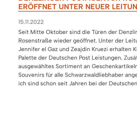
RÖFFNET UNTER NEUER LEITUN
15.11.2022
Seit Mitte Oktober sind die Türen der Denzling
Rosenstraße wieder geöffnet. Unter der Leit
Jennifer el Gaz und Zeajdin Kruezi erhalten 
Palette der Deutschen Post Leistungen. Zusät
ausgewähltes Sortiment an Geschenkartikel
Souvenirs für alle Schwarzwaldliebhaber an
ich sind schon seit Jahren bei der Deutschen
war lange unser Wunsch, eine Filiale zu führe
Auch für Jennifer el Gaz hat sich mit der Se
eigenen Geschäft ein Traum verwirklicht. D
und Kunden möchte das Team „eine Konstant
sich verlassen kann.“ Bürgermeister Markus H
fortbesteht und die Ortsmitte bereichert.