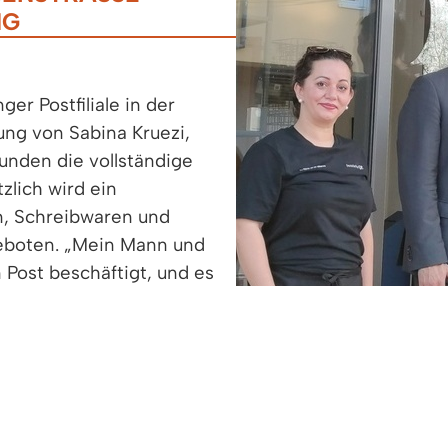
G
er Postfiliale in der
ung von Sabina Kruezi,
Kunden die vollständige
zlich wird ein
n, Schreibwaren und
geboten. „Mein Mann und
 Post beschäftigt, und es
n“, so Sabina Kruezi.
lbstständigkeit und dem
en Denzlinger Kundinnen
e bieten, auf die man
ollemann freut sich darüber, dass die Postfiliale in