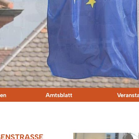
en
Amtsblatt
Veranst
NSTRASSE E