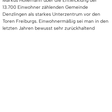
Markus Hollemann über die Entwicklung der
13.700 Einwohner zählenden Gemeinde
Denzlingen als starkes Unterzentrum vor den
Toren Freiburgs. Einwohnermäßig sei man in den
letzten Jahren bewusst sehr zurückhaltend
gewachsen. Dies biete die Chance, neue
Bürgerinnen und Bürger gut in die Gemeinde zu
integrieren und die Infrastruktur anzupassen.
Verbandsgeschäftsführer Tilmann Schmidt hatte
viele Informationen zur aktuellen Entwicklung des
Beamtenrechts mitgebracht. Mit dem 4-Säulen-
Modell setze die Landesregierung nun endlich
die Entscheidung des
Bundesverfassungsgerichts für eine
amtsangemessene Besoldung um. Förderlich