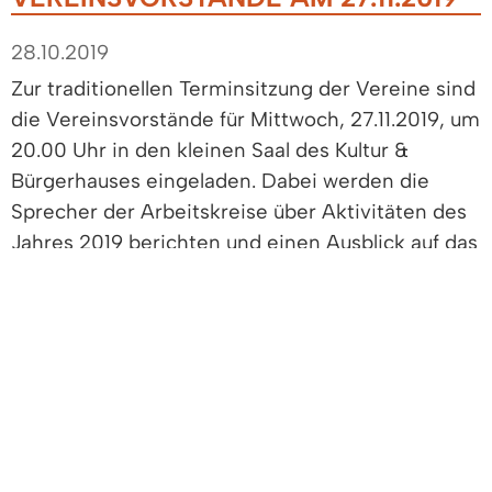
28.10.2019
Zur traditionellen Terminsitzung der Vereine sind
die Vereinsvorstände für Mittwoch, 27.11.2019, um
20.00 Uhr in den kleinen Saal des Kultur &
Bürgerhauses eingeladen. Dabei werden die
Sprecher der Arbeitskreise über Aktivitäten des
Jahres 2019 berichten und einen Ausblick auf das
Jahr 2020 geben.
Es folgt die Besprechung des Terminkalenders für
2020 mit den Vereinen. Die Vereinsvorstände
werden gebeten, ihre Veranstaltungstermine für
2020 bis spätestens 13.11.2019 per E-Mail an
bob.reichinger@t-online mitzuteilen.
R. Reichinger