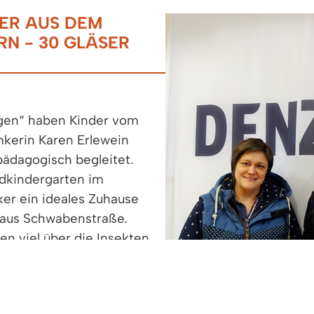
DER AUS DEM
 - 30 GLÄSER B
gen“ haben Kinder vom
kerin Karen Erlewein
pädagogisch begleitet.
dkindergarten im
er ein ideales Zuhause
 Haus Schwabenstraße.
en viel über die Insekten
ung für die Bienenvölker
ng ist nach wie vor groß
rer Einrichtung Interesse