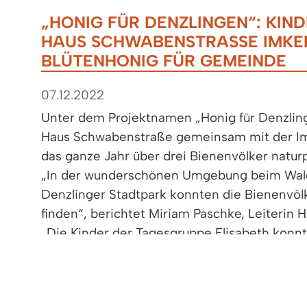
„HONIG FÜR DENZLINGEN“: KIN
HAUS SCHWABENSTRASSE IMKERN
LÜTENHONIG FÜR GEMEINDE
07.12.2022
Unter dem Projektnamen „Honig für Denzlin
Haus Schwabenstraße gemeinsam mit der Im
das ganze Jahr über drei Bienenvölker natur
„In der wunderschönen Umgebung beim Wal
Denzlinger Stadtpark konnten die Bienenvölk
finden“, berichtet Miriam Paschke, Leiterin
„Die Kinder der Tagesgruppe Elisabeth konnt
erfahren. Sie durften gemeinsam Verantwort
übernehmen. Die Faszination und Begeisteru
und so hat bereits eine weitere Gruppe unse