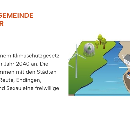
GEMEINDE
R
inem Klimaschutzgesetz
m Jahr 2040 an. Die
ammen mit den Städten
eute, Endingen,
nd Sexau eine freiwillige
es Instrument für jede
. Im Rahmen der
den eine Bestands- und