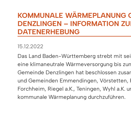
KOMMUNALE WÄRMEPLANUNG 
DENZLINGEN – INFORMATION ZU
DATENERHEBUNG
15.12.2022
Das Land Baden-Württemberg strebt mit se
eine klimaneutrale Wärmeversorgung bis zu
Gemeinde Denzlingen hat beschlossen zus
und Gemeinden Emmendingen, Vörstetten, R
Forchheim, Riegel a.K., Teningen, Wyhl a.K. u
kommunale Wärmeplanung durchzuführen.
Die kommunale Wärmeplanung ist ein zentral
Gemeinde auf dem Weg zur Klimaneutralität
Erstellung des kommunalen Wärmeplans wer