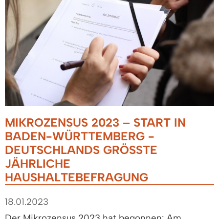
MIKROZENSUS 2023 – START IN
BADEN-WÜRTTEMBERG -
DEUTSCHLANDS GRÖSSTE J
ÄHRLICHE H
AUSHALTEBEFRAGUNG
18.01.2023
Der Mikrozensus 2023 hat begonnen: Am