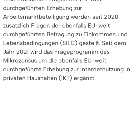
durchgeführten Erhebung zur
Arbeitsmarktbeteiligung werden seit 2020
zusätzlich Fragen der ebenfalls EU-weit
durchgeführten Befragung zu Einkommen und
Lebensbedingungen (SILC) gestellt. Seit dem
Jahr 2021 wird das Frageprogramm des
Mikrozensus um die ebenfalls EU-weit
durchgeführte Erhebung zur Internetnutzung in
privaten Haushalten (IKT) ergänzt.
Der Mikrozensus erhebt dabei Daten zu einer
Vielzahl an Themen. Hierzu zählen die
Familienkonstellationen, in den Menschen leben,
welche Bildungsabschlüsse von der Bevölkerung
erworben wurden oder in welcher
Erwerbssituation sich die Menschen befinden. Im