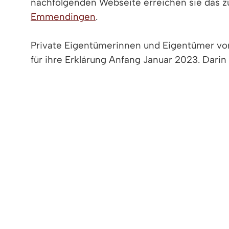
nachfolgenden Webseite erreichen sie das 
Emmendingen
.
Private Eigentümerinnen und Eigentümer von 
für ihre Erklärung Anfang Januar 2023. Da
Informationen mitgeteilt, die das Ausfüllen 
die Grundsteuer A folgen im zweiten Quartal
Die Daten, die für die Erklärung erforderlich
finden sich auch Unterstützungsangebote zur 
Beispielfälle.
Diejenigen, die ihre Erklärung bereits ein
Finanzamt. Die ersten Bescheide sind bereit
bedeutet das: Wenn sie den Grundsteuerw
stimmen, müssen sie nichts weiter unterne