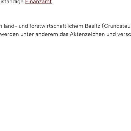
zuständige
Finanzamt
land- und forstwirtschaftlichem Besitz (Grundsteu
rin werden unter anderem das Aktenzeichen und ver
der Erklärung erleichtern. Jedoch ist die Abgabe auc
 2023.
 sind, können über die zentrale Internetseite
www.gr
Abgabe der Erklärung - wie Schritt-für-Schritt-Aus
gereicht haben, erhalten als Nächstes den Grundst
s rausgegangen. Der Versand erstreckt sich bis ins 
ertbescheid und den Grundsteuermessbescheid be
hmen. Wer aber beispielsweise übersehen hat, die