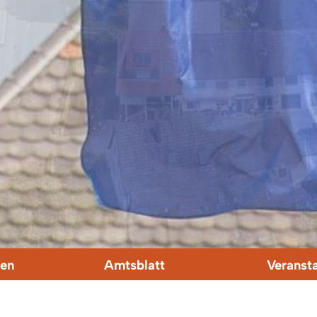
en
Amtsblatt
Veranst