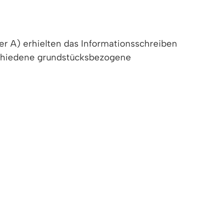
er A) erhielten das Informationsschreiben
schiedene grundstücksbezogene
h jetzt schon möglich. Die Erinnerungen für
undsteuer-bw.de
abgerufen werden. Dort
füllanleitungen, Erklärvideos und
euerwert- und Grundsteuermessbescheid vom
Jahr 2024. Für die Bürgerinnen und Bürger
kommen und die gemachten Angaben
 überwiegende Wohnnutzung anzugeben, kann