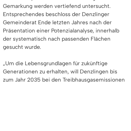
Gemarkung werden vertiefend untersucht.
Entsprechendes beschloss der Denzlinger
Gemeinderat Ende letzten Jahres nach der
Präsentation einer Potenzialanalyse, innerhalb
der systematisch nach passenden Flächen
gesucht wurde.
„Um die Lebensgrundlagen für zukünftige
Generationen zu erhalten, will Denzlingen bis
zum Jahr 2035 bei den Treibhausgasemissionen
klimaneutral sein und die Energieversorgung auf
erneuerbare Energien umstellen“, unterstreicht
Bürgermeister Markus Hollemann die Beschlüsse
des Gemeindesrates.
Derzeit werden pro Jahr in der Gemeinde