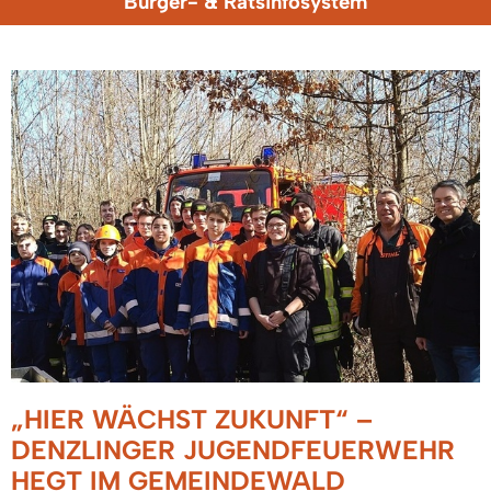
Bürger- & Ratsinfosystem
„HIER WÄCHST ZUKUNFT“ –
DENZLINGER JUGENDFEUERWEHR
HEGT IM GEMEINDEWALD