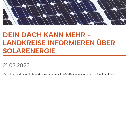
DEIN DACH KANN MEHR -
LANDKREISE INFORMIEREN ÜBER
SOLARENERGIE
21.03.2023
Auf vielen Dächern und Balkonen ist Platz für
eine Photovoltaik-Anlage zur Stromerzeugung
aus Sonnenlicht.
Über die Chancen und Möglichkeiten, eigenen
Sonnenstrom zu erzeugen informieren die
Landkreise Emmendingen und Breisgau