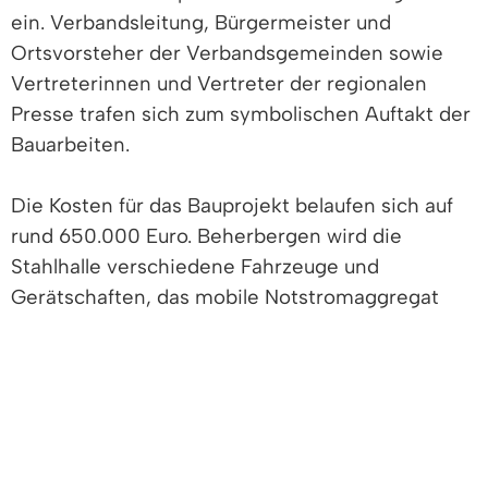
ein. Verbandsleitung, Bürgermeister und
Ortsvorsteher der Verbandsgemeinden sowie
Vertreterinnen und Vertreter der regionalen
Presse trafen sich zum symbolischen Auftakt der
Bauarbeiten.
Die Kosten für das Bauprojekt belaufen sich auf
rund 650.000 Euro. Beherbergen wird die
Stahlhalle verschiedene Fahrzeuge und
Gerätschaften, das mobile Notstromaggregat
und Ersatzteile.
"Es ist sehr erfreulich, dass wir trotz der
angespannten Bausituation im vorgesehenen
Kostenrahmen liegen wird. Wir wünschen dem
Bauverlauf ein gutes Gelingen", so der Denzlinger