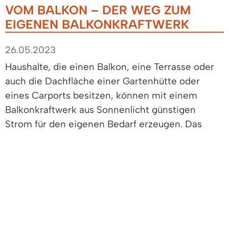
VOM BALKON – DER WEG ZUM
EIGENEN BALKONKRAFTWERK
26.05.2023
Haushalte, die einen Balkon, eine Terrasse oder
auch die Dachfläche einer Gartenhütte oder
eines Carports besitzen, können mit einem
Balkonkraftwerk aus Sonnenlicht günstigen
Strom für den eigenen Bedarf erzeugen. Das
reduziert die Stromkosten und leistet einen
maßgeblichen Beitrag zum Schutz von Umwelt
und Klima.
Am Freitag, 26. Mai 2023, um 19:00 Uhr findet im
Saal im 1. OG der Rocca-Fabrik, Hauptstraße 134,
eine kostenfreie Informationsveranstaltung rund