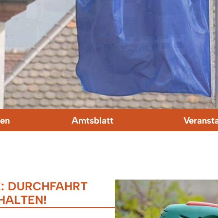
en
Amtsblatt
Veranst
 DURCHFAHRT F
ALTEN!