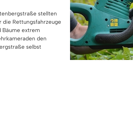
tenbergstraße stellten
ür die Rettungsfahrzeuge
nd Bäume extrem
wehrkameraden den
ergstraße selbst
ächter im Bereich
in zu den Kleingärten
lurstück 1253) um
r und Bäume, damit die
et ist.