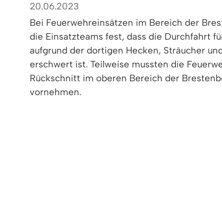
20.06.2023
Bei Feuerwehreinsätzen im Bereich der Bres
die Einsatzteams fest, dass die Durchfahrt f
aufgrund der dortigen Hecken, Sträucher u
erschwert ist. Teilweise mussten die Feuer
Rückschnitt im oberen Bereich der Brestenb
vornehmen.
Wir bitten die Grundstückseigentümer und P
Brestenbergstraße und deren Verlängerung h
am Mauracherberg (Lage: Ober dem Berg / F
zeitnahen Rückschnitt der Hecken, Sträuche
Durchfahrt für Rettungsfahrzeuge gewährleist
< zurück