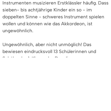
Instrumenten musizieren Erstklässler häufig. Dass
sieben- bis achtjährige Kinder ein so - im
doppelten Sinne - schweres Instrument spielen
wollen und können wie das Akkordeon, ist
ungewöhnlich.
Ungewöhnlich, aber nicht unmöglich! Das
bewiesen eindrucksvoll 13 Schülerinnen und
Schüler der 1. Klasse der Denzlinger
Grundschulen. Beim Abschlussvorspiel des
Schulprojektes des
Akkordeonvereins
Denzlingen e.V.
spielten sie voller Konzentration
und Begeisterung mehrere Lieder. Ein Mädchen
wagte sich sogar an ein Solostück. Umrahmt
wurde die Veranstaltung von 11 jungen
Musizierenden der KJu-Band, die ebenfalls