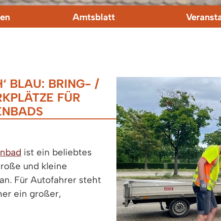
en
Amtsblatt
Veranst
BLAU: BRING- /
KPLÄTZE FÜR
IENBADS
enbad
ist ein beliebtes
große und kleine
n. Für Autofahrer steht
er ein großer,