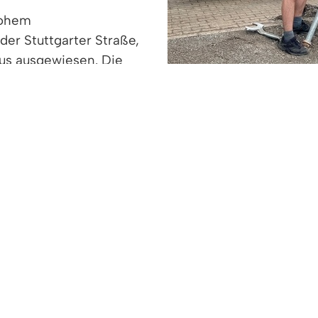
hohem
er Stuttgarter Straße,
us ausgewiesen. Die
uchenden verlässlich den
 Fußmarsch durch den Stadtpark weisen ebenfalls n
, freut sich über die Neuerung: „An heißen Tagen m
eim Schwimmbad abgeliefert und abgeholt werden. H
nummer 62/64, östlich der Bushaltestelle) bereit.“
l bis September, täglich zwischen 8:30 Uhr und 21
entspannt auf dem neu errichteten „MACH‘ BLAU B
bling vom Bauhof errichten die Beschilderung der n
chrader, Gemeinde Denzlingen