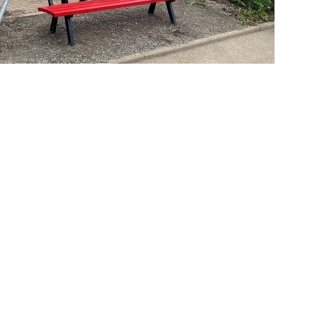
eu aufgestellte Schilder den Weg zum
it vielen Besuchern, die mit dem Auto
ierfür steht ab sofort die neue Bring- und
:30 Uhr. Badegäste, die sich nach dem
änkle“ Platz nehmen.
euen Bring- und Abholzone am MACH‘ BLAU -