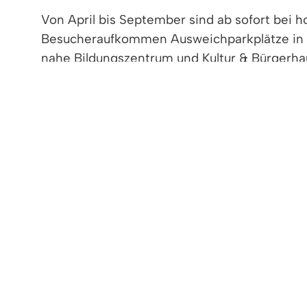
Von April bis September sind ab sofort bei 
Besucheraufkommen Ausweichparkplätze in d
nahe Bildungszentrum und Kultur & Bürgerha
neue Straßenbeschilderung leitet Parkplatzs
Weg dorthin. Für den anschließenden kurzen
MACH‘ BLAU.
Marcus Kleint, Betriebsleiter im Schwimmbad
anreisen, können nun Personen und Gepäck b
Abholzone in der Berliner Straße (Höhe Haus
Die ausgewiesene Haltezone besteht von Apri
Schwimmbadbesuch abholen lassen, können 
Bild: Stefan Schill (links) und Matthias Nü
mit Bänkle für Wartende. Foto: Katharina S