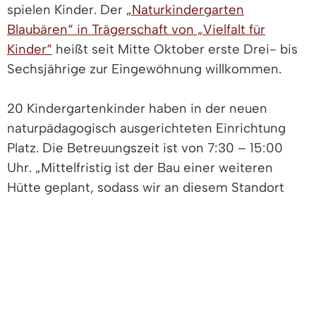
spielen Kinder. Der
„Naturkindergarten
Blaubären“ in Trägerschaft von „Vielfalt für
Kinder“
heißt seit Mitte Oktober erste Drei- bis
Sechsjährige zur Eingewöhnung willkommen.
20 Kindergartenkinder haben in der neuen
naturpädagogisch ausgerichteten Einrichtung
Platz. Die Betreuungszeit ist von 7:30 – 15:00
Uhr. „Mittelfristig ist der Bau einer weiteren
Hütte geplant, sodass wir an diesem Standort
insgesamt bis zu 44 Betreuungsplätze anbieten
können“, erklärt Marko Kaldewey,
Geschäftsführer der gemeinnützigen Träger
GmbH.
Der Bau des Kindergartens hat die Gemeinde