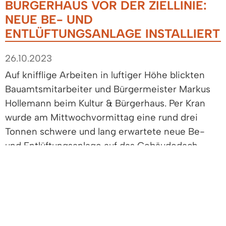
BÜRGERHAUS VOR DER ZIELLINIE:
NEUE BE- UND
ENTLÜFTUNGSANLAGE INSTALLIERT
26.10.2023
Auf knifflige Arbeiten in luftiger Höhe blickten
Bauamtsmitarbeiter und Bürgermeister Markus
Hollemann beim Kultur & Bürgerhaus. Per Kran
wurde am Mittwochvormittag eine rund drei
Tonnen schwere und lang erwartete neue Be-
und Entlüftungsanlage auf das Gebäudedach
gehoben. Das Gerät landete sanft und sicher am
dafür vorbereiteten Standort über den
Restaurantküchen.
„Aufgrund des hohen Gewichts der Geräte