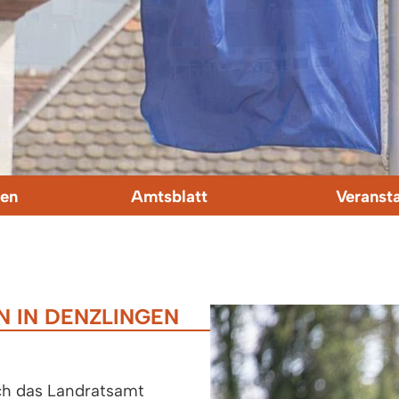
en
Amtsblatt
Veranst
 IN DENZLINGEN
h das Landratsamt