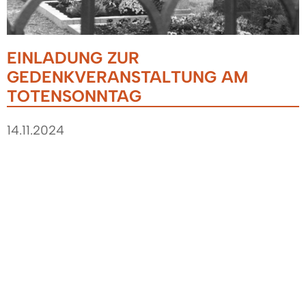
EINLADUNG ZUR
GEDENKVERANSTALTUNG AM
TOTENSONNTAG
14.11.2024
Am Sonntag, 24. November 2024, wird im
Rahmen des Totensonntags im ganzen Land der
Verstorbenen und Vermissten gedacht. Auch in
Denzlingen nehmen wir Anteil an dem Leid der
Hinterbliebenen. Kommen Sie zur Totenehrung
der Denzlinger Vereine am traditionellen
Ewigkeitssonntag um 11:45 Uhr.
Wie jedes Jahr findet am Ehrenmal bei der