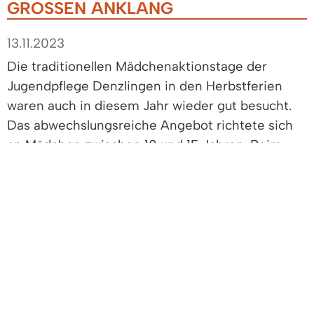
GROSSEN ANKLANG
13.11.2023
Die traditionellen Mädchenaktionstage der
Jugendpflege Denzlingen in den Herbstferien
waren auch in diesem Jahr wieder gut besucht.
Das abwechslungsreiche Angebot richtete sich
an Mädchen zwischen 10 und 15 Jahren. Beim
gemeinsamen Tanzen, Spielen und Kochen sowie
beim Kreativangebot hatten die Teilnehmerinnen
viel Spaß. Im Klettergarten testeten sie unter
fachkundiger Anleitung die eigenen Grenzen.
„Wir haben viele neue Erfahrungen gemacht –
Freundschaften sind entstanden. Es war eine
coole Zeit“, berichtet eine Teilnehmerin.