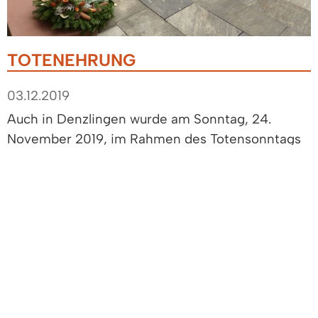
TOTENEHRUNG
03.12.2019
Auch in Denzlingen wurde am Sonntag, 24.
November 2019, im Rahmen des Totensonntags
der Verstorbenen gedacht.
Am Ehrenmal bei der Leichenhalle des
Denzlinger Friedhofs fand in Organisation des
VdK-Ortsverbandes Denzlingen, dem AKVD und
dem Sportarbeitskreis Denzlingen eine
Gedenkfeier statt, welche vom Musik- und
Akkordeonverein sowie dem Männerchor der
Concordia Chöre Denzlingen musikalisch
umrahmt wurde.