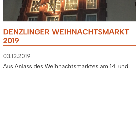
DENZLINGER WEIHNACHTSMARKT
2019
03.12.2019
Aus Anlass des Weihnachtsmarktes am 14. und
15. Dezember 2019 wird ein Teilstück der
Hauptstraße - zwischen dem ehem. Gasthaus
Grüner Baum und Ecke Haupt- und Rosenstraße
(Kohlerhof) - für den öffentlichen Verkehr ab
Freitag, 13.12.2019, 14:00 Uhr bis Sonntag,
15.12.2019, 22:00 Uhr gesperrt. Die
Umleitungsstrecke ist ausgeschildert.