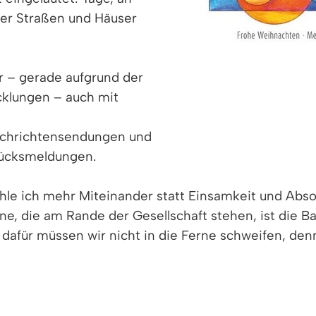
er Straßen und Häuser
er – gerade aufgrund der
icklungen – auch mit
Nachrichtensendungen und
lücksmeldungen.
ehle ich mehr Miteinander statt Einsamkeit und Ab
ne, die am Rande der Gesellschaft stehen, ist die B
für müssen wir nicht in die Ferne schweifen, denn v
ben im Jahr 2023 in Denzlingen wieder prächtig auf:
Anlass zu Begegnungen, erweiterten den Horizont, b