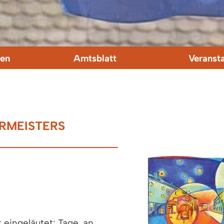
en
Amtsblatt
Veranst
MEISTERS M
 eingeläutet: Tage, an