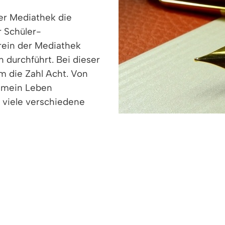
er Mediathek die
r Schüler-
rein der Mediathek
durchführt. Bei dieser
um die Zahl Acht. Von
e mein Leben
 viele verschiedene
gszentrums und Carola Horstmann, der Initiatorin d
rachtet und mit Preisen ausgezeichnet. Die preisge
orinnen und Autoren selbst vorgestellt. Die diesjäh
s), Maria Bashir (2. Preis), Benjamin Kilchert (2. Pre
ungen Schreibenden: Bürgermeisterstellvertreter T