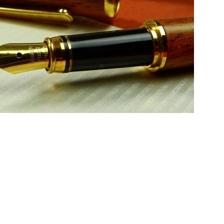
es Wettbewerbs, hatte aus den eingesendeten
krönten Texte wurden nach einer kurzen
rigen Preisträgerinnen und Preisträger waren
is) und Lena Smudde (3. Preis).
homas Pantel gratulierte herzlich und