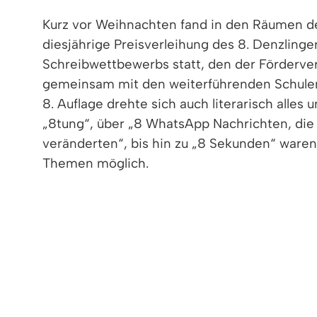
Kurz vor Weihnachten fand in den Räumen d
diesjährige Preisverleihung des 8. Denzlinge
Schreibwettbewerbs statt, den der Förderve
gemeinsam mit den weiterführenden Schulen 
8. Auflage drehte sich auch literarisch alles 
„8tung“, über „8 WhatsApp Nachrichten, di
veränderten“, bis hin zu „8 Sekunden“ waren
Themen möglich.
Die Jury, bestehend aus Lehrern des Bildun
Manuskripten fünf als besonders gelungen e
Einführung durch die Jury von den jungen Aut
Lou Schaich (1. Preis), Hannah Kailer (1. Prei
Auch die Gemeinde Denzlingen würdigte die j