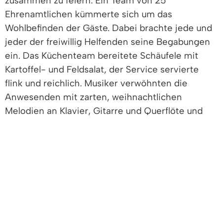
zusammen zu feiern. Ein Team von 25
Ehrenamtlichen kümmerte sich um das
Wohlbefinden der Gäste. Dabei brachte jede und
jeder der freiwillig Helfenden seine Begabungen
ein. Das Küchenteam bereitete Schäufele mit
Kartoffel- und Feldsalat, der Service servierte
flink und reichlich. Musiker verwöhnten die
Anwesenden mit zarten, weihnachtlichen
Melodien an Klavier, Gitarre und Querflöte und
motivierten zum Mitsingen. Mit dem
zugesprochenen Weihnachtssegen von Pfarrer
Thomas Herrmann und Pfarrerin Angelika
Büchelin endete der Heiligabend im Kultur &
Bürgerhaus um 21 Uhr.
Hollemanns Dankesworte am Ende des Abends: