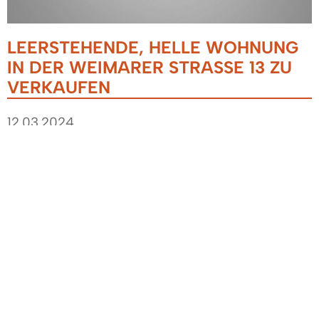
LEERSTEHENDE, HELLE WOHNUNG
IN DER WEIMARER STRASSE 13 ZU V
ERKAUFEN
12.03.2024
In der Weimarer Straße 13 in Denzlingen steht
eine großzügig geschnittene, helle 3-Zimmer-
Eigentumswohnung mit Balkon in einem
Mehrfamilienhaus gegen Mindestgebot von
315.000 € zum Verkauf. Sie verfügt über ca. 86
qm Wohnfläche mit einer absperrbaren
Tiefgarage. Die Wohnung befindet sich im
Erdgeschoss und ist leerstehend.