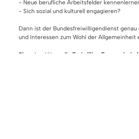
- Neue berufliche Arbeitsfelder kennenlerne
- Sich sozial und kulturell engagieren?
Dann ist der Bundesfreiwilligendienst genau d
und Interessen zum Wohl der Allgemeinheit 
Sie unterstützen die Freiwillige Feuerwehr in
- Mitarbeit bei den hauptamtlichen Gerätew
- Pflege und Instandhaltung der Einsatzfahr
- Inventarverwaltung und Geräteprüfungen 
- Pflege und Instandhaltung der Dienst- und
- Fahrdienste, Botenaufträge und Besorgungs
Wir bieten ein monatliches Taschengeld nac
für die Teilnahmepflicht besteht. Nach Abschlu