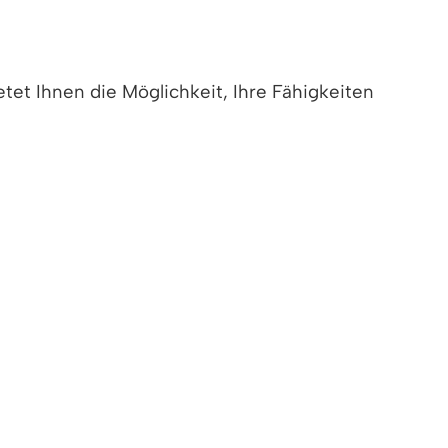
etet Ihnen die Möglichkeit, Ihre Fähigkeiten
reiwilligendienstes finden Seminare statt,
llige ein qualifiziertes Zeugnis.