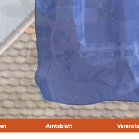
en
Amtsblatt
Veranst