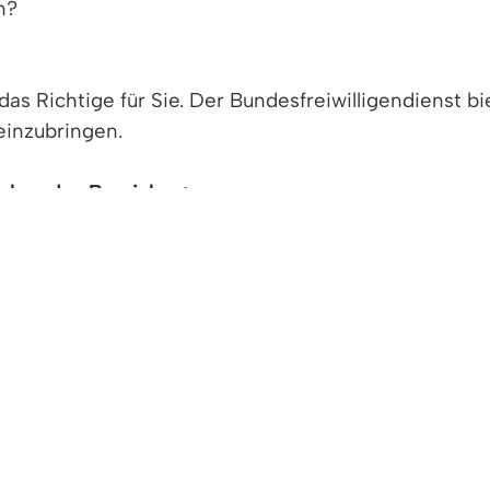
n?
as Richtige für Sie. Der Bundesfreiwilligendienst bi
einzubringen.
 folgenden Bereichen:
arten
zeuge
von Feuerwehreinsatzgeräten
 Schutzkleidung
fahrten für die Freiwillige Feuerwehr
h den geltenden Bestimmungen. Während des Bundesf
ss des Bundesfreiwilligendienstes erhält jeder Freiwi