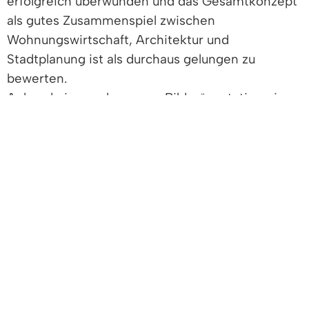
erfolgreich überwunden und das Gesamtkonzept
als gutes Zusammenspiel zwischen
Wohnungswirtschaft, Architektur und
Stadtplanung ist als durchaus gelungen zu
bewerten.
Anhand einer gelungenen Bildpräsentation ging
Hannelore Lübben zurück an den Baubeginn und
den Einzug der ersten Bewohner dieser
Wohnanlage im September 2014 und der
offiziellen Eröffnung im November. Gut
nachzuvollziehen war die positive Entwicklung
der Aktivitäten im Verlauf dieser 5 Jahre. Gab es
zu Anfang nur eine geringe Beteiligung an
Kaffeenachmittagen und Spieletreffs, sind diese
– teils in leicht geänderter Form – nun zu gut
besuchten Veranstaltungen geworden. Großer