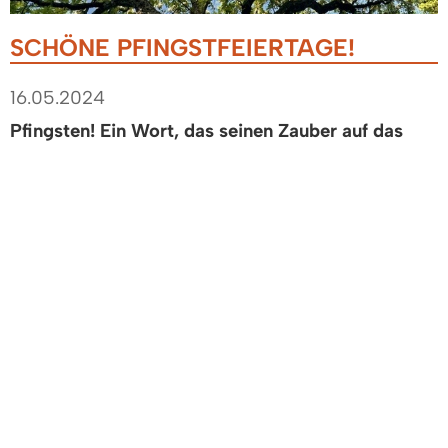
SCHÖNE PFINGSTFEIERTAGE!
16.05.2024
Pfingsten! Ein Wort, das seinen Zauber auf das
menschliche Gemüt üben wird, so lange noch ein
Baum blüht, eine Lerche schmetternd in die Lüfte
steigt und ein klarer Frühlingsmorgen über uns
lacht.
Eugenie Marlitt (1825-1887)
Liebe Denzlingerinnen und Denzlinger,
zum bevorstehenden Pfingstfest wünsche ich
Ihnen im Namen des Gemeinderates, der