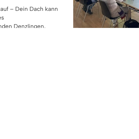
sdrauf – Dein Dach kann
es
den Denzlingen,
t dem Solarenergie-
u finden, die im Rahmen einer Solarparty und mit f
stellen möchten. Beim Format einer Solarparty gib
trägen in kleinerer oder größerer Runde ist vieles m
te, findet über www.packsdrauf.de Solar-Botschafte
 wenden: Telefon: 07666 611 1742 oder E-Mail: kli
 unterstützt die Gemeinde Denzlingen hiesige Sola