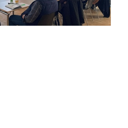
achlichem Beistand eines Solar-
t es Raum für Kreativität: von gemeinsamen
öglich.
r in der Nähe oder kann sich mit Fragen an
maschutz@denzlingen.de.
rpartys mit einem Zuschuss von bis zu 150