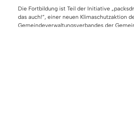
Die Fortbildung ist Teil der Initiative „pack
das auch!“, einer neuen Klimaschutzaktion d
Gemeindeverwaltungsverbandes der Gemein
Vörstetten und Reute in Zusammenarbeit mi
Förderverein Deutschland (SFV).
Nun gilt es, Gastgeberinnen und Gastgeber z
Botschaftenden ihre Photovoltaik-Anlage vor
Spaziergängen zu Solaranlagen bis hin zu Vor
Wer gerne eine Solarparty veranstalten möch
das Klimaschutz-Team im Denzlinger Rathaus
Im Rahmen des Klimaschutz-Förderprogramms
€.
Hier geht es zum Förderantrag.