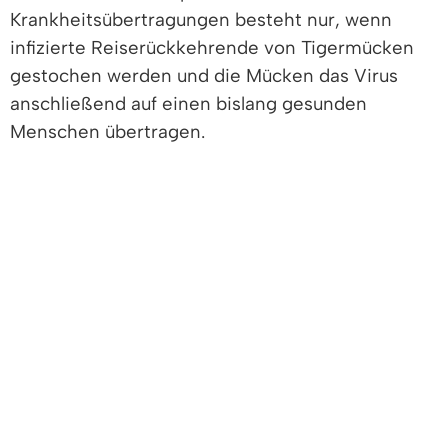
Krankheitsübertragungen besteht nur, wenn
infizierte Reiserückkehrende von Tigermücken
gestochen werden und die Mücken das Virus
anschließend auf einen bislang gesunden
Menschen übertragen.
Woran erkennt man eine Tigermücke?
Sie ist mit 3 bis 8 mm kleiner als eine Ein-Cent-
Münze und damit auch kleiner als die heimische
Stechmücke. Charakteristisch ist der schwarz-
weiß gestreifte Körper mit weißem Streifen auf
Hinterkopf und Rücken, sowie die fünf weißen
Streifen an den Hinterbeinen, das letzte
Beinglied ist weiß. Außerdem ist sie tagaktiv und
zeigt ein aggressives Stechverhalten.