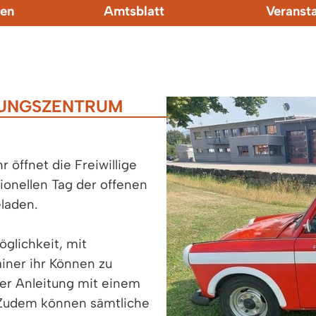
en
Amtsblatt
Veranst
TUNGSZENTRUM
öffnet die Freiwillige
ionellen Tag der offenen
eladen.
öglichkeit, mit
iner ihr Können zu
ger Anleitung mit einem
 Zudem können sämtliche