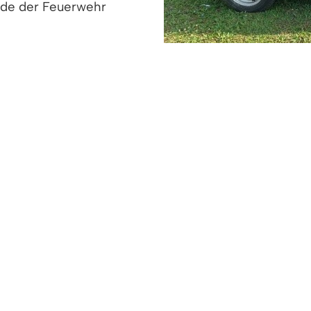
nde der Feuerwehr
fans steht jederzeit ein
it Spaß und Spiel für Abwechslung. Wagemutige kö
sätzlich werden Kinderfahrten mit einem Feuerwehrf
fregend ist und hungrig macht, gibt es selbstvers
les mehr). Zusätzlich wird die Jugendfeuerwehr Waff
ch auf Sie!