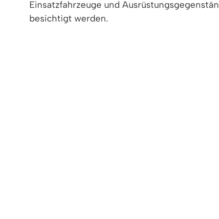
Einsatzfahrzeuge und Ausrüstungsgegenstä
besichtigt werden.
Für Fragen der kleinen und großen Feuerwehr
Betreuerteam der Feuerwehr zur Verfügung.
Für die Kinder sorgt die Jugendfeuerwehr m
aus einen Blick über Denzlingen werfen. Zu
Da ein Besuch bei der Feuerwehr meistens au
(Schnitzel mit Pommes, Kuchenbuffet und vie
Besucher ist also bestens gesorgt.
Die
Freiwillige Feuerwehr Denzlingen
freut si