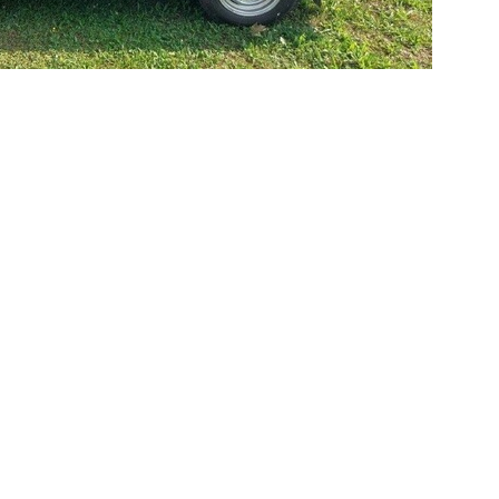
nnen dann am Nachmittag von der Drehleiter
ahrzeug angeboten.
tändlich eine umfassende Bewirtung
eln anbieten. Für das leibliche Wohl der
> mehr Informationen...