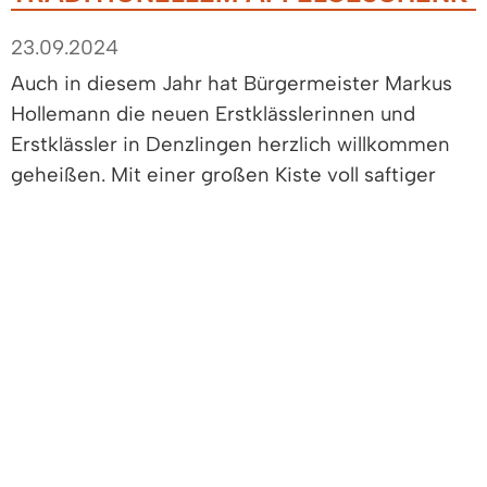
23.09.2024
Auch in diesem Jahr hat Bürgermeister Markus
Hollemann die neuen Erstklässlerinnen und
Erstklässler in Denzlingen herzlich willkommen
geheißen. Mit einer großen Kiste voll saftiger
Bio-Äpfel machte er sich auf den Weg zu den
beiden Schulhäusern, um die jungen
Schülerinnen und Schüler mit einem kleinen
Geschenk zu überraschen.
164 erwartungsvolle Erstklässler freuten sich über
den Besuch des Bürgermeisters und das
knackige Obst. In diesem Jahr stand ein Rätsel
um die Herkunft der Äpfel auf dem Programm,
das für strahlende Augen sorgte.