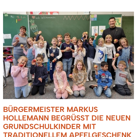
BÜRGERMEISTER MARKUS
HOLLEMANN BEGRÜSST DIE NEUEN G
RUNDSCHULKINDER MIT T
RADITIONELLEM APFELGESCHENK