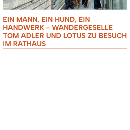
EIN MANN, EIN HUND, EIN
HANDWERK - WANDERGESELLE
TOM ADLER UND LOTUS ZU BESUCH
IM RATHAUS
25.09.2024
Eine besondere Begegnung gab es gestern im
Denzlinger Rathaus: Wandergeselle Tom Adler
mit seinem treuen vierbeinigen Begleiter Lotus
stattete dem Bürgermeister einen Besuch ab und
sprach zünftig vor. Der junge freireisende
Zimmerer ist seit Februar 2022 zu Fuß in Kluft
unterwegs. Nach herzlichem Austausch bei einer
Tasse Kaffee und einem entspannten Nickerchen