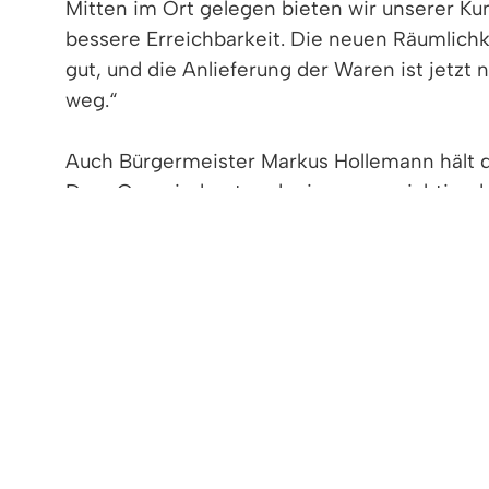
Mitten im Ort gelegen bieten wir unserer Ku
bessere Erreichbarkeit. Die neuen Räumlichk
gut, und die Anlieferung der Waren ist jetzt 
weg.“
Auch Bürgermeister Markus Hollemann hält d
Dem Gemeinderat und mir war es wichtig, da
erhalten bleiben. Nun wünsche ich dem top 
Kunden.
FAIRKAUF Denzlingen ist eines von sechs 
Qualifizierungsbetrieb 48˚ Süd gGmbH betr
werden in den Kaufhäusern aufbereitet und z
Menschen mit Zugangsschwierigkeiten zum 