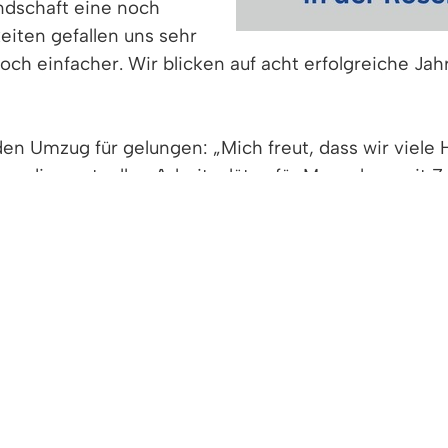
ndschaft eine noch
eiten gefallen uns sehr
noch einfacher. Wir blicken auf acht erfolgreiche Ja
en Umzug für gelungen: „Mich freut, dass wir viel
ss die wertvollen Arbeitsplätze für Menschen mit 
eingerichteten neuen FAIRKAUF von 48˚ Süd in der 
Secondhand-Kaufhäusern im Landkreis Emmendingen
ieben werden. FAIRKAUF erhält von der Bevölkerung
um Verkauf angeboten. Der Verkaufserlös finanziert 
Arbeitsmarkt.