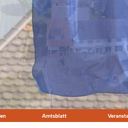
en
Amtsblatt
Veranst