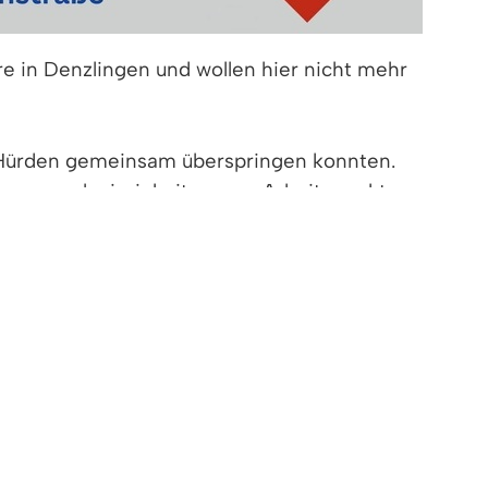
hre in Denzlingen und wollen hier nicht mehr
e Hürden gemeinsam überspringen konnten.
Zugangsschwierigkeiten zum Arbeitsmarkt
Rosenstraße viele zufriedene Kundinnen und
, die vom Beschäftigungs- und
 auf Spendenbasis Gebrauchtwaren. Diese
die Beschäftigung und Qualifizierung von