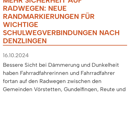
MEHR SICHERHEIT AUF
RADWEGEN: NEUE
RANDMARKIERUNGEN FÜR
WICHTIGE
SCHULWEGVERBINDUNGEN NACH
DENZLINGEN
16.10.2024
Bessere Sicht bei Dämmerung und Dunkelheit
haben Fahrradfahrerinnen und Fahrradfahrer
fortan auf den Radwegen zwischen den
Gemeinden Vörstetten, Gundelfingen, Reute und
der Gemeinde Denzlingen. Die Radwege
Vörstetter Straße, Herrenweg, Scherrgässle und
Südhof, mitunter wichtige
Schulwegverbindungen, erhielten kürzlich
reflektierende Randmarkierungen für mehr