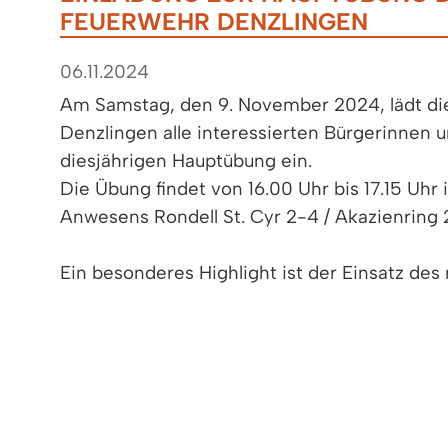
FEUERWEHR DENZLINGEN
06.11.2024
Am Samstag, den 9. November 2024, lädt die
Denzlingen alle interessierten Bürgerinnen u
diesjährigen Hauptübung ein.
Die Übung findet von 16.00 Uhr bis 17.15 Uhr 
Anwesens Rondell St. Cyr 2-4 / Akazienring 2
Ein besonderes Highlight ist der Einsatz des
Großlüftersystems, das im vergangenen Jahr
Übung beginnt mit einer Alarmierung um 16.0
einem umfassenden Einsatzszenario, bei dem
Können unter Beweis stellt.
Nach der Übung gibt es einen Abschluss mit