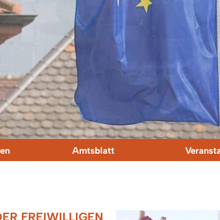
en
Amtsblatt
Veranst
ER FREIWILLIGEN