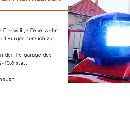
 Freiwillige Feuerwehr
nd Bürger herzlich zur
in der Tiefgarage des
-10.6 statt.
 neuen
 angeschafft wurde. Die
0 Uhr, gefolgt von
 die Feuerwehr ihr
 kleinem Vesper im Rettungszentrum Denzlingen.